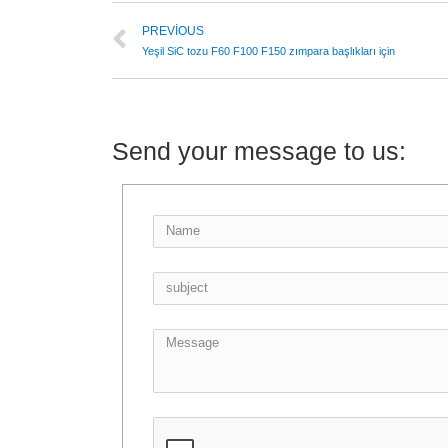
PREVIOUS
Yeşil SiC tozu F60 F100 F150 zımpara başlıkları için
Send your message to us: