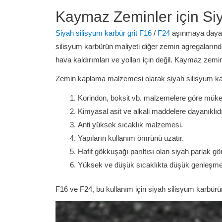
Kaymaz Zeminler için Si
Siyah silisyum karbür grit F16
/
F24
aşınmaya dayanı
silisyum karbürün maliyeti diğer zemin agregalarında
hava kaldırımları ve yolları için değil. Kaymaz zemin
Zemin kaplama malzemesi olarak siyah silisyum karb
Korindon, boksit vb. malzemelere göre mükem
Kimyasal asit ve alkali maddelere dayanıklıdır
Anti yüksek sıcaklık malzemesi.
Yapıların kullanım ömrünü uzatır.
Hafif gökkuşağı parıltısı olan siyah parlak g
Yüksek ve düşük sıcaklıkta düşük genleşme o
F16 ve F24, bu kullanım için siyah silisyum karbürün