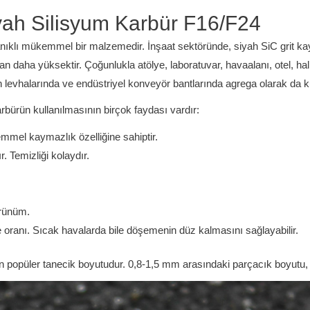
yah Silisyum Karbür F16/F24
klı mükemmel bir malzemedir. İnşaat sektöründe, siyah SiC grit kaym
n daha yüksektir. Çoğunlukla atölye, laboratuvar, havaalanı, otel, hal
 levhalarında ve endüstriyel konveyör bantlarında agrega olarak da kull
ürün kullanılmasının birçok faydası vardır:
mel kaymazlık özelliğine sahiptir.
. Temizliği kolaydır.
örünüm.
ranı. Sıcak havalarda bile döşemenin düz kalmasını sağlayabilir.
 popüler tanecik boyutudur. 0,8-1,5 mm arasındaki parçacık boyutu, alt 