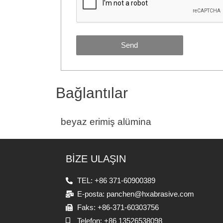
Send
Bağlantılar
beyaz erimiş alümina
BİZE ULAŞIN
TEL: +86 371-60900389
E-posta: panchen@hxabrasive.com
Faks: +86-371-60303756
Telefon: +86 13526538098