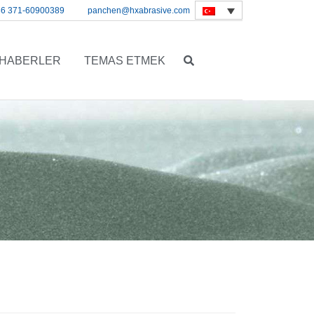
86 371-60900389
panchen@hxabrasive.com
HABERLER
TEMAS ETMEK