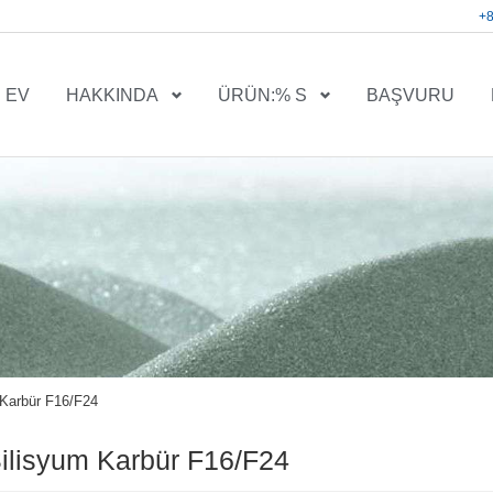
+
EV
HAKKINDA
ÜRÜN:% S
BAŞVURU
 Karbür F16/F24
ilisyum Karbür F16/F24