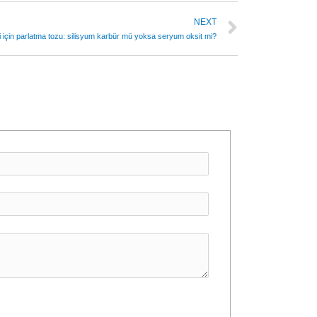
NEXT
si için parlatma tozu: silisyum karbür mü yoksa seryum oksit mi?